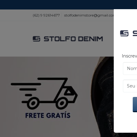
(62) 9 92614677
stolfodenimstore@gmail.com
Inscrev