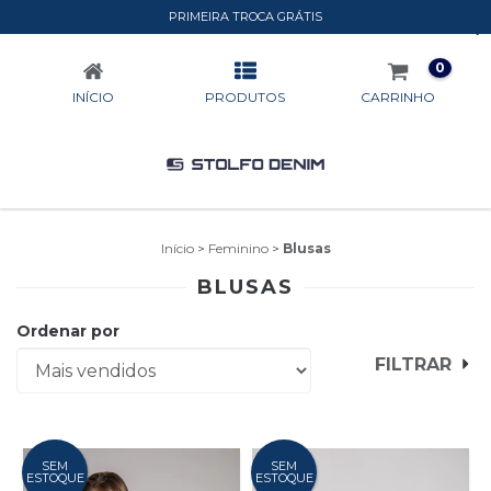
PRIMEIRA TROCA GRÁTIS
BLUSAS
0
INÍCIO
PRODUTOS
CARRINHO
Início
>
Feminino
>
Blusas
BLUSAS
Ordenar por
FILTRAR
SEM
SEM
ESTOQUE
ESTOQUE