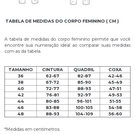
TABELA DE MEDIDAS DO CORPO FEMININO ( CM )
A tabela de medidas do corpo feminino permite que você
encontre sua numeração ideal ao comparar suas medidas
com as da tabela.
TAMANHO
CINTURA
QUADRIL
COXA
36
62-67
82-87
42-46
38
67-72
85-90
45-49
40
72-77
88-93
47-51
42
76-81
92-97
49-53
44
80-85
96-101
51-55
46
83-88
100-105
54-58
48
88-93
104-109
56-60
*Medidas em centimetros.