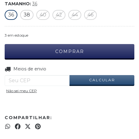
TAMANHO:
36
36
38
40
42
44
46
3
em estoque
ALTERAR CEP
Entregas para o CEP:
Meios de envio
CALCULAR
Não sei meu CEP
COMPARTILHAR: