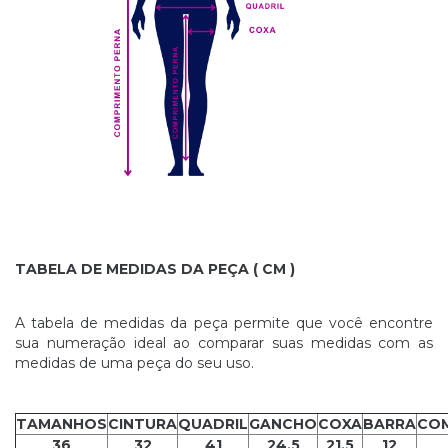
TABELA DE MEDIDAS DA PEÇA ( CM )
A tabela de medidas da peça permite que você encontre
sua numeração ideal ao comparar suas medidas com as
medidas de uma peça do seu uso.
TAMANHOS
CINTURA
QUADRIL
GANCHO
COXA
BARRA
COM
36
32
41
24.5
21.5
12