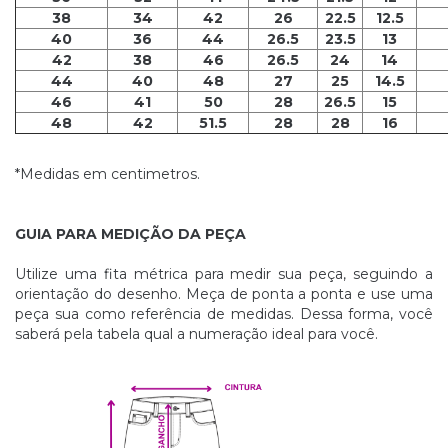
38
34
42
26
22.5
12.5
40
36
44
26.5
23.5
13
42
38
46
26.5
24
14
44
40
48
27
25
14.5
46
41
50
28
26.5
15
48
42
51.5
28
28
16
*Medidas em centimetros.
GUIA PARA MEDIÇÃO DA PEÇA
Utilize uma fita métrica para medir sua peça, seguindo a
orientação do desenho. Meça de ponta a ponta e use uma
peça sua como referência de medidas. Dessa forma, você
saberá pela tabela qual a numeração ideal para você.