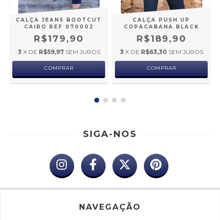
A
CALÇA JEANS BOOTCUT
CALÇA PUSH UP
9
CAIRO REF 070002
COPACABANA BLACK
R$179,90
R$189,90
3
X DE
R$59,97
SEM JUROS
3
X DE
R$63,30
SEM JUROS
COMPRAR
COMPRAR
SIGA-NOS
NAVEGAÇÃO