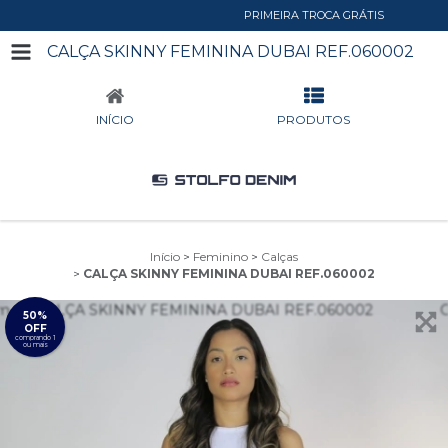
PRIMEIRA TROCA GRÁTIS
CALÇA SKINNY FEMININA DUBAI REF.060002
INÍCIO
PRODUTOS
Início
>
Feminino
>
Calças
>
CALÇA SKINNY FEMININA DUBAI REF.060002
50%
OFF
comprando 1
ou mais